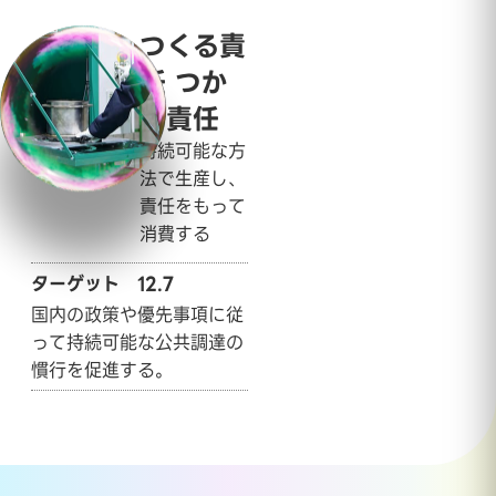
つくる責
任 つか
う責任
持続可能な方
法で生産し、
責任をもって
消費する
ターゲット 12.7
国内の政策や優先事項に従
って持続可能な公共調達の
慣行を促進する。