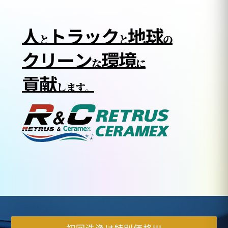
人
トラック
地球
と
と
の
クリーン
環境
な
に
貢献
します。