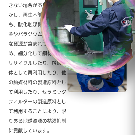
きない場合があります。し
かし、再生不能なDPFに
も、酸化触媒機能を担う白
金やパラジウムなどの貴重
な資源が含まれているた
め、細分化して鋼材として
リサイクルしたり、触媒担
体として再利用したり、他
の触媒材料の製造原料とし
て利用したり、セラミック
フィルターの製造原料とし
て利用することにより、限
りある地球資源の枯渇抑制
に貢献しています。