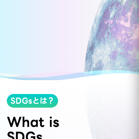
SDGsとは？
What is
SDGs